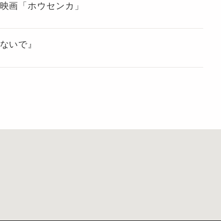
ン映画「ホウセンカ」
さないで』