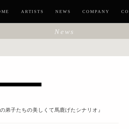
OME
ARTISTS
NEWS
COMPANY
CO
News
いの弟子たちの美しくて馬鹿げたシナリオ』