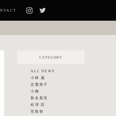
NTACT
CATEGORY
ALL NEWS
小林 薫
玄覺悠子
小梅
新名基浩
松澤 匠
笠島智