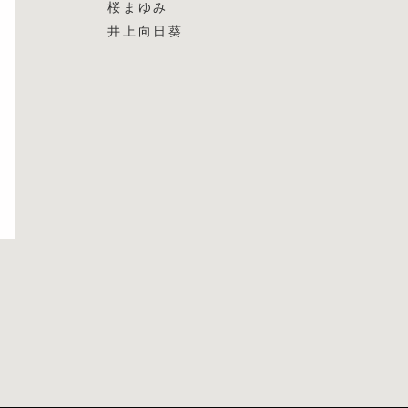
桜まゆみ
井上向日葵